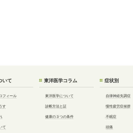
ついて
東洋医学コラム
症状別
ロフィール
東洋医学について
自律神経失調症
うす
診断方法と証
慢性疲労症候群
れ
健康の３つの条件
不眠症
いて
頭痛