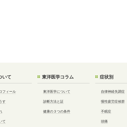
ついて
東洋医学コラム
症状別
ロフィール
東洋医学について
自律神経失調症
うす
診断方法と証
慢性疲労症候群
れ
健康の３つの条件
不眠症
いて
頭痛