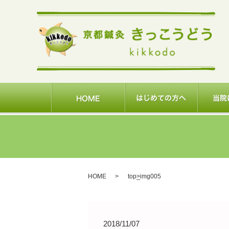
HOME
top_img005
2018/11/07