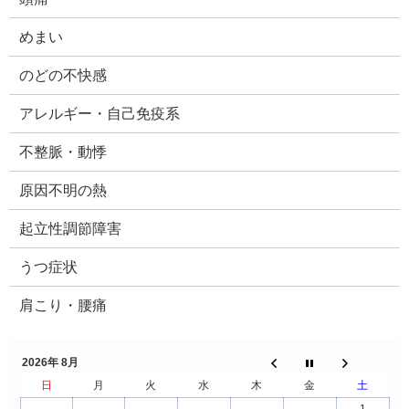
めまい
のどの不快感
アレルギー・自己免疫系
不整脈・動悸
原因不明の熱
起立性調節障害
うつ症状
肩こり・腰痛
2026年 8月
日
月
火
水
木
金
土
1