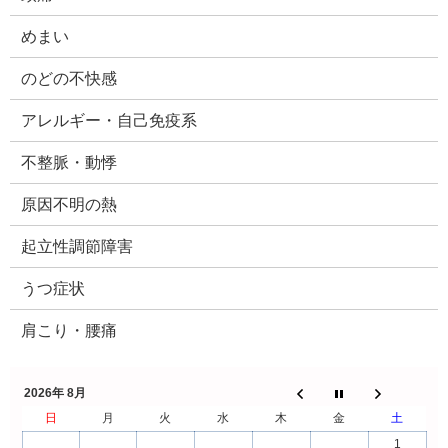
めまい
のどの不快感
アレルギー・自己免疫系
不整脈・動悸
原因不明の熱
起立性調節障害
うつ症状
肩こり・腰痛
2026年 8月
日
月
火
水
木
金
土
1