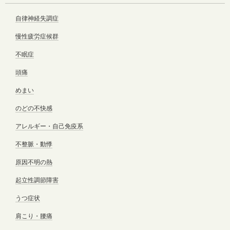
自律神経失調症
慢性疲労症候群
不眠症
頭痛
めまい
のどの不快感
アレルギー・自己免疫系
不整脈・動悸
原因不明の熱
起立性調節障害
うつ症状
肩こり・腰痛