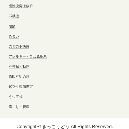
慢性疲労症候群
不眠症
頭痛
めまい
のどの不快感
アレルギー・自己免疫系
不整脈・動悸
原因不明の熱
起立性調節障害
うつ症状
肩こり・腰痛
Copyright © きっこうどう All Rights Reserved.