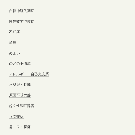
自律神経失調症
慢性疲労症候群
不眠症
頭痛
めまい
のどの不快感
アレルギー・自己免疫系
不整脈・動悸
原因不明の熱
起立性調節障害
うつ症状
肩こり・腰痛