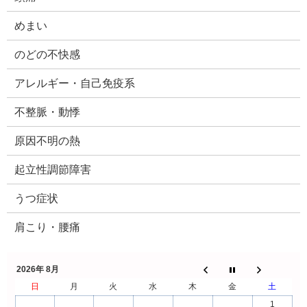
めまい
のどの不快感
アレルギー・自己免疫系
不整脈・動悸
原因不明の熱
起立性調節障害
うつ症状
肩こり・腰痛
2026年 8月
日
月
火
水
木
金
土
1