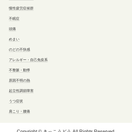
慢性疲労症候群
不眠症
頭痛
めまい
のどの不快感
アレルギー・自己免疫系
不整脈・動悸
原因不明の熱
起立性調節障害
うつ症状
肩こり・腰痛
Copyright © きっこうどう All Rights Reserved.