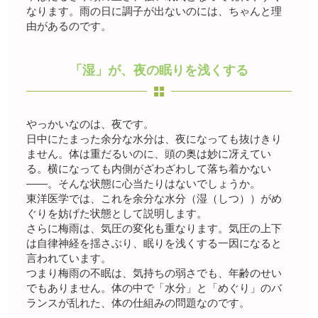
なります。雨の日に調子が出ないのには、ちゃんと理
由があるのです。
「湿」が、夜の眠りを浅くする
やっかいなのは、夜です。
日中にたまった余分な水分は、夜になっても抜けきり
ません。体は重だるいのに、頭の奥は妙に冴えてい
る。横になっても内側がざわざわして落ち着かない
――。そんな状態に心当たりはないでしょうか。
東洋医学では、これを余分な水分（湿（しつ））がめ
ぐりを妨げた状態として説明します。
さらに梅雨は、気圧の変化も重なります。気圧の上下
は自律神経を揺さぶり、眠りを浅くする一因になると
言われています。
つまり梅雨の不眠は、気持ちの弱さでも、年齢のせい
でもありません。体の中で「水分」と「めぐり」のバ
ランスが乱れた、体の仕組みの問題なのです。