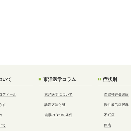
ついて
東洋医学コラム
症状別
ロフィール
東洋医学について
自律神経失調症
うす
診断方法と証
慢性疲労症候群
れ
健康の３つの条件
不眠症
いて
頭痛